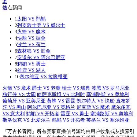
热点新闻
1
太阳 VS 鹈鹕
2
列支敦士登 VS 威尔士
3
火箭 VS 魔术
4
快船 VS 掘金
5
波兰 VS 荷兰
6
森林狼 VS 掘金
7
安道尔 VS 阿尔巴尼亚
8
鹈鹕 VS 勇士
9
雄鹿 VS 湖人
10
塞尔维亚 VS 拉脱维亚
火箭 VS 魔术
爵士 VS 老鹰
瑞士 VS 瑞典
波黑 VS 罗马尼亚
独行侠 VS 太阳
哈萨克斯坦 VS 比利时
塞浦路斯 VS 奥地利
葡萄牙 VS 亚美尼亚
黄蜂 VS 雷霆
凯尔特人 VS 快船
直布罗
陀 VS 黑山
阿尔巴尼亚 VS 英格兰
尼克斯 VS 魔术
摩尔多瓦
VS 意大利
鹈鹕 VS 开拓者
雷霆 VS 勇士
塞浦路斯 VS 奥地利
斯洛伐克 VS 北爱尔兰
鹈鹕 VS 开拓者
英格兰 VS 塞尔维亚
『万古长青网』所有赛事直播信号源均由用户收集或从搜索引