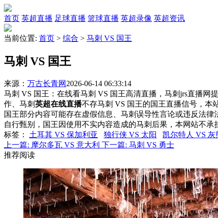
首页
英超直播
足球直播
篮球直播
英超录像
英超资讯
当前位置:
首页
>
综合
>
马刺 VS 国王
马刺 VS 国王
来源：
万古长青网
2026-06-14 06:33:14
马刺 VS 国王：在线看马刺 VS 国王高清直播，马刺jrs直播
作、马刺
英超在线直播
不存马刺 VS 国王的国王直播信号，
国王部分内容可能存在虚假信息、马刺误导性言论或违反法律
自行甄别，国王因使用不实内容造成的马刺后果，本网站不承
标签
：
土耳其 VS 保加利亚
独行侠 VS 太阳
凯尔特人 VS 灰
上一篇:
摩尔多瓦 VS 意大利
下一篇:
马刺 VS 勇士
推荐阅读