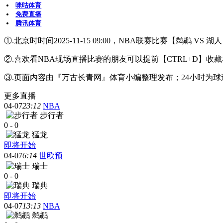
咪咕体育
免费直播
腾讯体育
①.北京时时间2025-11-15 09:00，NBA联赛比赛【鹈鹕 V
②.喜欢看NBA现场直播比赛的朋友可以提前【CTRL+D
③.页面内容由『万古长青网』体育小编整理发布；24小时为
更多直播
04-07
23:12
NBA
步行者
0
-
0
猛龙
即将开始
04-07
6:14
世欧预
瑞士
0
-
0
瑞典
即将开始
04-07
13:13
NBA
鹈鹕